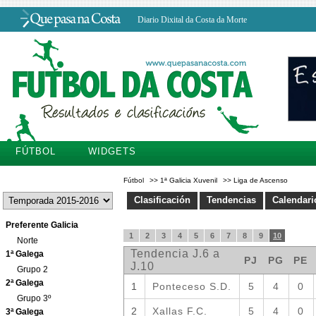
Diario Dixital da Costa da Morte
FÚTBOL
WIDGETS
Fútbol
>>
1ª Galicia Xuvenil
>>
Liga de Ascenso
Clasificación
Tendencias
Calendari
Preferente Galicia
Norte
1ª Galega
Grupo 2
2ª Galega
Grupo 3º
3ª Galega