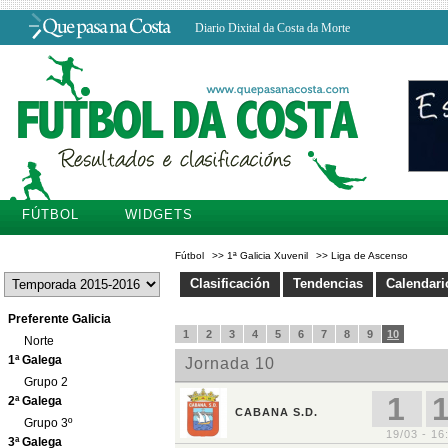
Diario Dixital da Costa da Morte
FÚTBOL
WIDGETS
Fútbol
>>
1ª Galicia Xuvenil
>>
Liga de Ascenso
Clasificación
Tendencias
Calendari
Preferente Galicia
Norte
1ª Galega
Grupo 2
2ª Galega
Grupo 3º
3ª Galega