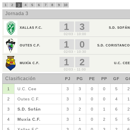
1
2
3
4
5
6
7
8
9
10
Jornada 3
1
3
XALLAS F.C.
S.D. SOFÁN
02/03 - 10:00
1
0
OUTES C.F.
S.D. CORISTANCO
02/03 - 10:30
1
2
MUXÍA C.F.
U.C. CEE
02/03 - 11:00
Clasificación
PJ
PG
PE
PP
GF
G
1
U.C. Cee
3
3
0
0
5
2
2
Outes C.F.
3
3
0
0
4
1
3
S.D. Sofán
3
2
0
1
6
2
4
Muxía C.F.
3
1
0
2
5
5
5
Xallas F.C.
3
0
0
3
2
6