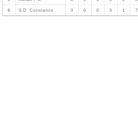
6
S.D. Coristanco
3
0
0
3
1
7