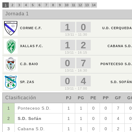
1
2
3
4
5
6
7
8
9
10
11
12
13
14
Jornada 1
1
0
CORME C.F.
U.D. CERQUEDA
13/11 - 11:30
1
2
XALLAS F.C.
CABANA S.D.
13/11 - 16:15
0
7
C.D. BAIO
PONTECESO S.D.
13/11 - 16:30
0
4
SP. ZAS
S.D. SOFÁN
13/11 - 17:00
Clasificación
PJ
PG
PE
PP
GF
G
1
Ponteceso S.D.
1
1
0
0
7
0
2
S.D. Sofán
1
1
0
0
4
0
3
Cabana S.D.
1
1
0
0
2
1