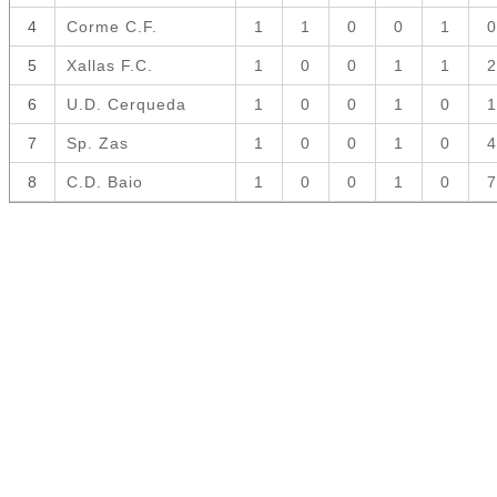
4
Corme C.F.
1
1
0
0
1
0
5
Xallas F.C.
1
0
0
1
1
2
6
U.D. Cerqueda
1
0
0
1
0
1
7
Sp. Zas
1
0
0
1
0
4
8
C.D. Baio
1
0
0
1
0
7