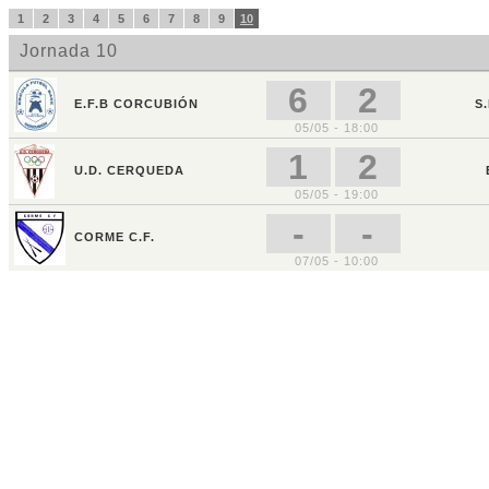
1
2
3
4
5
6
7
8
9
10
Jornada 10
6
2
E.F.B CORCUBIÓN
S
05/05 - 18:00
1
2
U.D. CERQUEDA
05/05 - 19:00
-
-
CORME C.F.
07/05 - 10:00