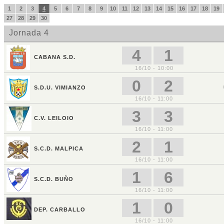
1
2
3
4
5
6
7
8
9
10
11
12
13
14
15
16
17
18
19
27
28
29
30
Jornada 4
4
1
CABANA S.D.
16/10 - 10:00
0
2
S.D.U. VIMIANZO
16/10 - 11:00
3
3
C.V. LEILOIO
16/10 - 11:00
2
1
S.C.D. MALPICA
16/10 - 11:00
1
6
S.C.D. BUÑO
16/10 - 11:00
1
0
DEP. CARBALLO
16/10 - 11:00