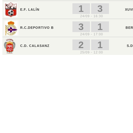
1
3
E.F. LALÍN
XUV
24/09 - 16:30
3
1
R.C.DEPORTIVO B
BER
24/09 - 17:00
2
1
C.D. CALASANZ
S.
25/09 - 12:00