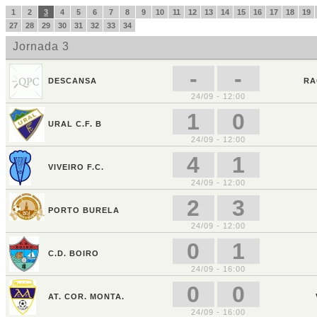
1
2
3
4
5
6
7
8
9
10
11
12
13
14
15
16
17
18
19
27
28
29
30
31
32
33
34
Jornada 3
-
-
DESCANSA
RA
24/09 - 12:00
1
0
URAL C.F. B
24/09 - 12:00
4
1
VIVEIRO F.C.
24/09 - 12:00
2
3
PORTO BURELA
24/09 - 12:00
0
1
C.D. BOIRO
24/09 - 16:00
0
0
AT. COR. MONTA.
24/09 - 16:00