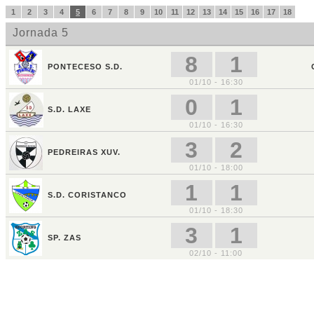
1
2
3
4
5
6
7
8
9
10
11
12
13
14
15
16
17
18
Jornada 5
8
1
PONTECESO S.D.
01/10 - 16:30
0
1
S.D. LAXE
01/10 - 16:30
3
2
PEDREIRAS XUV.
01/10 - 18:00
1
1
S.D. CORISTANCO
01/10 - 18:30
3
1
SP. ZAS
02/10 - 11:00