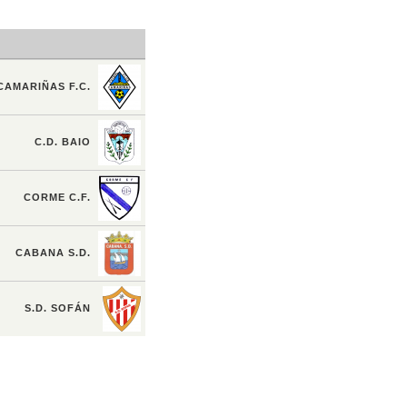
CAMARIÑAS F.C.
C.D. BAIO
CORME C.F.
CABANA S.D.
S.D. SOFÁN