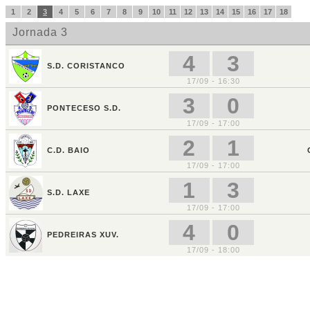
1
2
3
4
5
6
7
8
9
10
11
12
13
14
15
16
17
18
Jornada 3
4
3
S.D. CORISTANCO
17/09 - 16:30
3
0
PONTECESO S.D.
17/09 - 17:00
2
1
C.D. BAIO
17/09 - 17:00
1
3
S.D. LAXE
17/09 - 17:00
4
0
PEDREIRAS XUV.
17/09 - 18:00