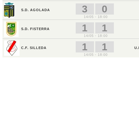
3
0
S.D. AGOLADA
14/05 - 18:00
1
1
S.D. FISTERRA
14/05 - 18:00
1
1
C.F. SILLEDA
U.
14/05 - 18:00