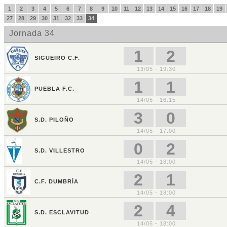
1
2
3
4
5
6
7
8
9
10
11
12
13
14
15
16
17
18
19
27
28
29
30
31
32
33
34
Jornada 34
1
2
SIGÜEIRO C.F.
13/05 - 19:30
1
1
PUEBLA F.C.
14/05 - 16:15
3
0
S.D. PILOÑO
14/05 - 17:00
0
2
S.D. VILLESTRO
14/05 - 18:00
2
1
C.F. DUMBRÍA
14/05 - 18:00
2
4
S.D. ESCLAVITUD
14/05 - 18:00