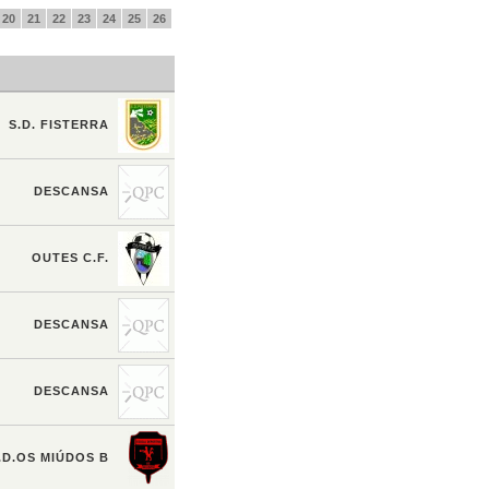
20
21
22
23
24
25
26
S.D. FISTERRA
DESCANSA
OUTES C.F.
DESCANSA
DESCANSA
.D.OS MIÚDOS B