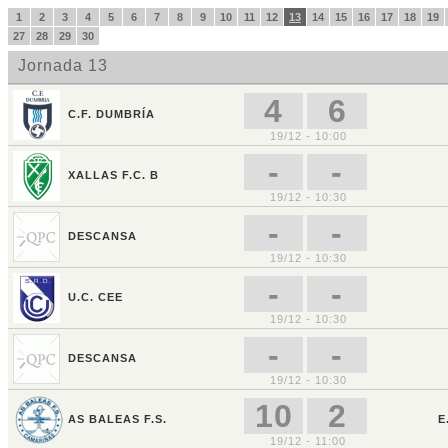
1
2
3
4
5
6
7
8
9
10
11
12
13
14
15
16
17
18
19
27
28
29
30
Jornada 13
4
6
C.F. DUMBRÍA
19/12 - 10:00
-
-
XALLAS F.C. B
19/12 - 10:30
-
-
DESCANSA
19/12 - 10:30
-
-
U.C. CEE
19/12 - 10:30
-
-
DESCANSA
19/12 - 10:30
10
2
AS BALEAS F.S.
E
19/12 - 11:00