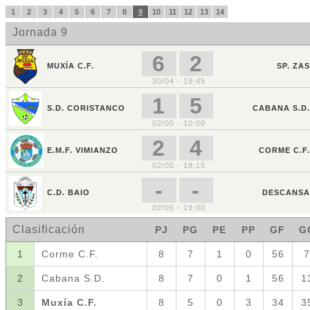
1
2
3
4
5
6
7
8
9
10
11
12
13
14
Jornada 9
6
2
MUXÍA C.F.
SP. ZAS
30/04 - 19:45
1
5
S.D. CORISTANCO
CABANA S.D.
02/05 - 10:00
2
4
E.M.F. VIMIANZO
CORME C.F.
02/05 - 18:15
-
-
C.D. BAIO
DESCANSA
02/05 - 19:00
Clasificación
PJ
PG
PE
PP
GF
G
1
Corme C.F.
8
7
1
0
56
7
2
Cabana S.D.
8
7
0
1
56
1
3
Muxía C.F.
8
5
0
3
34
3