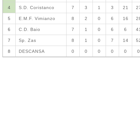
4
S.D. Coristanco
7
3
1
3
21
2
5
E.M.F. Vimianzo
8
2
0
6
16
2
6
C.D. Baio
7
1
0
6
6
4
7
Sp. Zas
8
1
0
7
14
5
8
DESCANSA
0
0
0
0
0
0