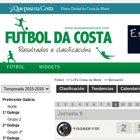
Diario Dixital da Costa da Morte
FÚTBOL
WIDGETS
Fútbol
>>
LCFs Costa da Morte
>>
Benxamín
Clasificación
Tendencias
Calendari
Preferente Galicia
Norte
1ª Galega
Grupo 2
2ª Galega
Grupo 3º
3ª Galega