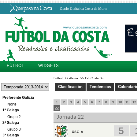
Diario Dixital da Costa da Morte
FÚTBOL
WIDGETS
Fútbol
>>
Alevín
>>
F-8 Costa Sur
Clasificación
Tendencias
Calendari
Preferente Galicia
Norte
1ª Galega
Grupo 2
2ª Galega
Grupo 3º
3ª Galega