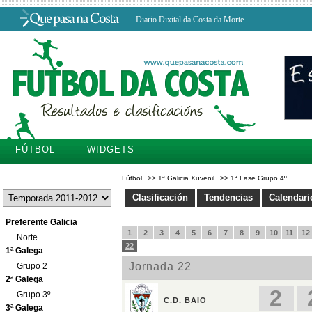
Diario Dixital da Costa da Morte
FÚTBOL
WIDGETS
Fútbol
>>
1ª Galicia Xuvenil
>>
1ª Fase Grupo 4º
Clasificación
Tendencias
Calendari
Preferente Galicia
Norte
1ª Galega
Grupo 2
2ª Galega
Grupo 3º
3ª Galega