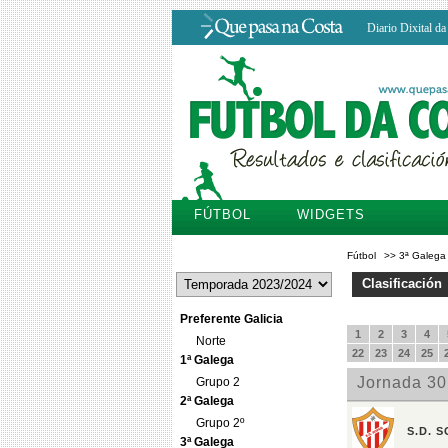
Diario Dixital d
FÚTBOL
WIDGETS
Fútbol
>>
3ª Galega
Clasificación
Preferente Galicia
Norte
1ª Galega
Grupo 2
2ª Galega
Grupo 2º
3ª Galega