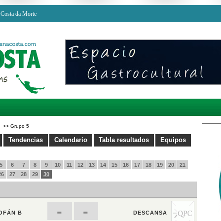
a Costa da Morte
>>
Grupo 5
Tendencias
Calendario
Tabla resultados
Equipos