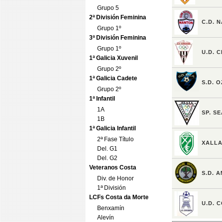
Grupo 5
2ª División Feminina
Grupo 1º
3ª División Feminina
Grupo 1º
1ª Galicia Xuvenil
Grupo 2º
1ª Galicia Cadete
Grupo 2º
1ª Infantil
1A
1B
1ª Galicia Infantil
2ª Fase Título
Del. G1
Del. G2
Veteranos Costa
Div. de Honor
1ª División
LCFs Costa da Morte
Benxamín
Alevín