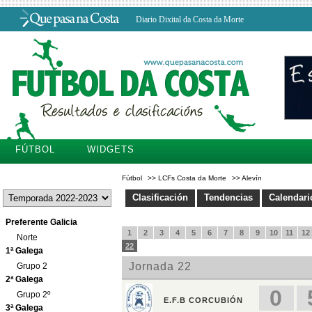
Diario Dixital da Costa da Morte
FÚTBOL
WIDGETS
Fútbol
>>
LCFs Costa da Morte
>>
Alevín
Clasificación
Tendencias
Calendari
Preferente Galicia
Norte
1ª Galega
Grupo 2
2ª Galega
Grupo 2º
3ª Galega