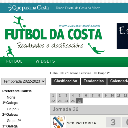
Diario Dixital da Costa da Morte
FÚTBOL
WIDGETS
Fútbol
>>
2ª División Feminina
>>
Grupo 2º
Clasificación
Tendencias
Calendari
Preferente Galicia
Norte
1ª Galega
Grupo 2
2ª Galega
Grupo 2º
3ª Galega