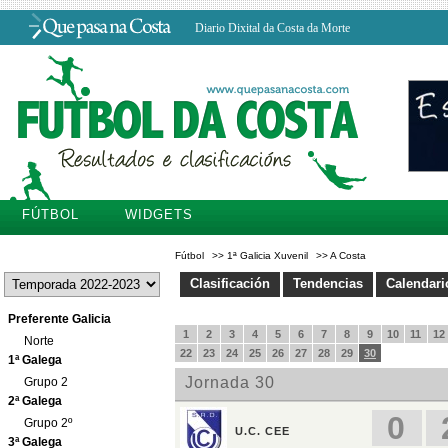
Diario Dixital da Costa da Morte
FÚTBOL
WIDGETS
Fútbol
>>
1ª Galicia Xuvenil
>>
A Costa
Clasificación
Tendencias
Calendari
Preferente Galicia
Norte
1ª Galega
Grupo 2
2ª Galega
Grupo 2º
3ª Galega